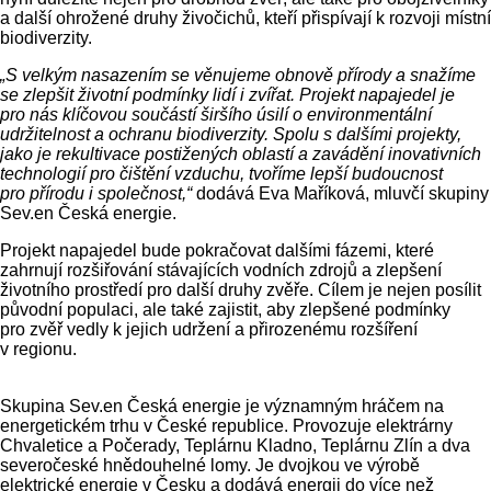
a další ohrožené druhy živočichů, kteří přispívají k rozvoji místní
biodiverzity.
„S velkým nasazením se věnujeme obnově přírody a snažíme
se zlepšit životní podmínky lidí i zvířat. Projekt napajedel je
pro nás klíčovou součástí širšího úsilí o environmentální
udržitelnost a ochranu biodiverzity. Spolu s dalšími projekty,
jako je rekultivace postižených oblastí a zavádění inovativních
technologií pro čištění vzduchu, tvoříme lepší budoucnost
pro přírodu i společnost,“
dodává Eva Maříková, mluvčí skupiny
Sev.en Česká energie.
Projekt napajedel bude pokračovat dalšími fázemi, které
zahrnují rozšiřování stávajících vodních zdrojů a zlepšení
životního prostředí pro další druhy zvěře. Cílem je nejen posílit
původní populaci, ale také zajistit, aby zlepšené podmínky
pro zvěř vedly k jejich udržení a přirozenému rozšíření
v regionu.
Skupina Sev.en Česká energie je významným hráčem na
energetickém trhu v České republice. Provozuje elektrárny
Chvaletice a Počerady, Teplárnu Kladno, Teplárnu Zlín a dva
severočeské hnědouhelné lomy. Je dvojkou ve výrobě
elektrické energie v Česku a dodává energii do více než