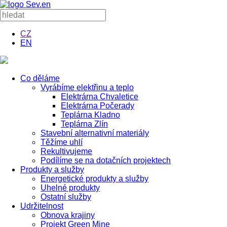
CZ
EN
Co děláme
Vyrábíme elektřinu a teplo
Elektrárna Chvaletice
Elektrárna Počerady
Teplárna Kladno
Teplárna Zlín
Stavební alternativní materiály
Těžíme uhlí
Rekultivujeme
Podílíme se na dotačních projektech
Produkty a služby
Energetické produkty a služby
Uhelné produkty
Ostatní služby
Udržitelnost
Obnova krajiny
Projekt Green Mine