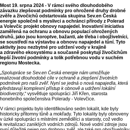
Most 19. srpna 2024 - V rámci svého dlouhodobého
závazku zlepšovat podmínky pro ohrožené druhy drobné
zvěře a živočichů odstartovala skupina Sev.en Česká
energie společně s myslivci a ochránci přírody z Polerad
a Volevčic projekt obnovy napajedel. Inovativní iniciativa
zaměřená na ochranu a obnovu populací ohrožených
druhů, jako jsou koroptve, bažanti, ale třeba i obojživelníci,
se soustředí na výstavbu a obnovu napajedel a tůní. Tyto
aktivity jsou nezbytné pro udržení vody v krajině
a zdravého ekosystému a současně poskytují živočichům
lepší životní podmínky a tolik potřebnou vodu v suchém
regionu Mostecka.
„
Spolupráce se Sev.en Česká energie nám umožňuje
realizovat dlouhodobé cíle v ochraně a zlepšení životních
podmínek pro naši zvěř. Nyní se jedná o nová napajedla, která
představují komplexní přístup k obnově a udržení lokální
biodiverzity
,“ vysvětluje spolupráci Jiří Křen, starosta
honebního společenstva Polerady - Volevčice.
V rámci projektu bylo identifikováno sedm lokalit, kde byly
historicky přítomny tůně a mokřady. Tyto lokality byly obnoveny
v úzké spolupráci s místními zemědělci a starosty, což vedlo
k revitalizaci zaniklých vodních zdrojů. Nové vodní zdroje jsou
nyní důležité nejen pro drobnou zvěř, ale také pro obojživelníky