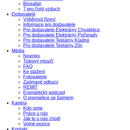
Biosafari
7 pro čistý vzduch
Dodavatelé
Výběrová řízení
Informace pro dodavatele
Pro dodavatele Elektrárny Chvaletice
Pro dodavatele Elektrárny Počerady
Pro dodavatele Teplárny Kladno
Pro dodavatele Teplárny Zlín
Média
Novinky
Tiskový mluvčí
FAQ
Ke stažení
Fotogalerie
Zajímavé odkazy
REMIT
Energetický podcast
O energetice se šarmem
Kariéra
Kdo jsme
Práce u nás
Jak to u nás chodí
Volné pozice
Kontakt