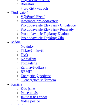
Biosafari
7 pro čistý vzduch
Dodavatelé
Výběrová řízení
Informace pro dodavatele
Pro dodavatele Elektrárny Chvaletice
Pro dodavatele Elektrárny Počerady
Pro dodavatele Teplárny Kladno
Pro dodavatele Teplárny Zlín
Média
Novinky
Tiskový mluvčí
FAQ
Ke stažení
Fotogalerie
Zajímavé odkazy
REMIT
Energetický podcast
O energetice se šarmem
Kariéra
Kdo jsme
Práce u nás
Jak to u nás chodí
Volné pozice