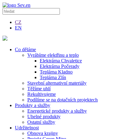
CZ
EN
Co děláme
Vyrábíme elektřinu a teplo
Elektrárna Chvaletice
Elektrárna Počerady
Teplárna Kladno
Teplárna Zlín
Stavební alternativní materiály
Těžíme uhlí
Rekultivujeme
Podílíme se na dotačních projektech
Produkty a služby
Energetické produkty a služby
Uhelné produkty
Ostatní služby
Udržitelnost
Obnova krajiny
Projekt Green Mine