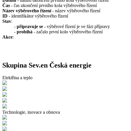
Datum
- datum ukončení prvního kola výběrového řízení
Čas
- čas ukončení prvního kola výběrového řízení
Název výběrového řízení
- název výběrového řízení
ID
- identifikátor výběrového řízení
Stav
:
-
připravuje se
- výběrové řízení je ve fázi přípravy
-
probíhá
- začalo první kolo výběrového řízení
Akce
:
Skupina Sev.en Česká energie
Elektřina a teplo
Technologie, inovace a obnova