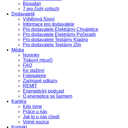
Biosafari
7 pro čistý vzduch
Dodavatelé
Výběrová řízení
Informace pro dodavatele
Pro dodavatele Elektrárny Chvaletice
Pro dodavatele Elektrárny Počerady
Pro dodavatele Teplárny Kladno
Pro dodavatele Teplárny Zlín
Média
Novinky
Tiskový mluvčí
FAQ
Ke stažení
Fotogalerie
Zajímavé odkazy
REMIT
Energetický podcast
O energetice se šarmem
Kariéra
Kdo jsme
Práce u nás
Jak to u nás chodí
Volné pozice
Kontakt