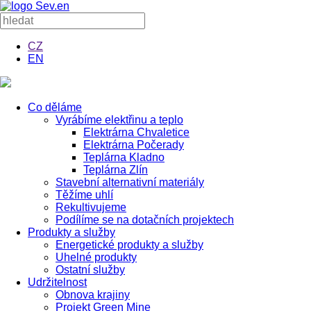
CZ
EN
Co děláme
Vyrábíme elektřinu a teplo
Elektrárna Chvaletice
Elektrárna Počerady
Teplárna Kladno
Teplárna Zlín
Stavební alternativní materiály
Těžíme uhlí
Rekultivujeme
Podílíme se na dotačních projektech
Produkty a služby
Energetické produkty a služby
Uhelné produkty
Ostatní služby
Udržitelnost
Obnova krajiny
Projekt Green Mine