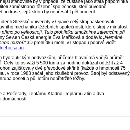
ější stanoviště by v případě, že zůstane jako stálá připomínka
íleli zaměstnanci těžební společnosti, kteří původně
t po trase, jejíž sklon by nepřesáhl pět procent.
udenti Slezské univerzity v Opavě celý stroj naskenovali
lavního mechanika těžebních společností, které stroj v minulosti
b přímo po velkostroji. Tuto prohlídku umožníme zájemcům při
piny Sev.en Česká energie Eva Maříková a dodává:
„Neméně
 nebo muzeí.“
3D prohlídku mohli v listopadu poprvé vidět
ného safari
.
m hydraulickým podvozkům, přičemž hlavní má vnější průměr
 Celý kolos váží 5 500 tun a za hodinu dokázal odtěžit až 4
 pohon zajišťovaly dvě převodové skříně (každá o hmotnosti 75
mu, v roce 1983 začal jeho zkušební provoz. Stroj byl odstavený
ruba deseti a půl letům nepřetržité těžby.
 a Počerady, Teplárnu Kladno, Teplárnu Zlín a dva
h domácností.