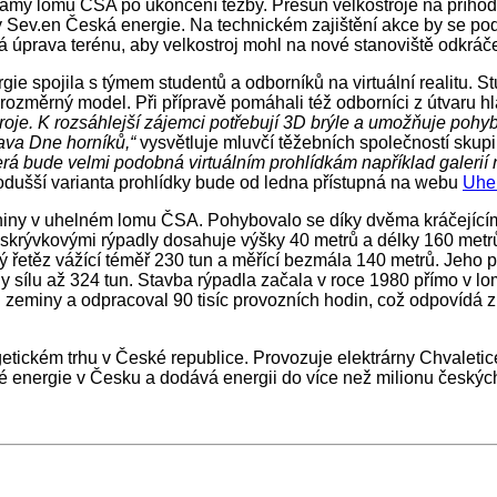
 jámy lomu ČSA po ukončení těžby. Přesun velkostroje na příhodn
ny Sev.en Česká energie. Na technickém zajištění akce by se pod
á úprava terénu, aby velkostroj mohl na nové stanoviště odkráče
e spojila s týmem studentů a odborníků na virtuální realitu. St
rojrozměrný model. Při přípravě pomáhali též odborníci z útvaru h
troje. K rozsáhlejší zájemci potřebují 3D brýle a umožňuje pohy
ava Dne horníků,“
vysvětluje mluvčí těžebních společností sku
erá bude velmi podobná virtuálním prohlídkám například galerií
dušší varianta prohlídky bude od ledna přístupná na webu
Uhel
niny v uhelném lomu ČSA. Pohybovalo se díky dvěma kráčející
krývkovými rýpadly dosahuje výšky 40 metrů a délky 160 metrů.
ový řetěz vážící téměř 230 tun a měřící bezmála 140 metrů. Jeho
y sílu až 324 tun. Stavba rýpadla začala v roce 1980 přímo v lo
 zeminy a odpracoval 90 tisíc provozních hodin, což odpovídá zh
ckém trhu v České republice. Provozuje elektrárny Chvaletice
é energie v Česku a dodává energii do více než milionu českýc