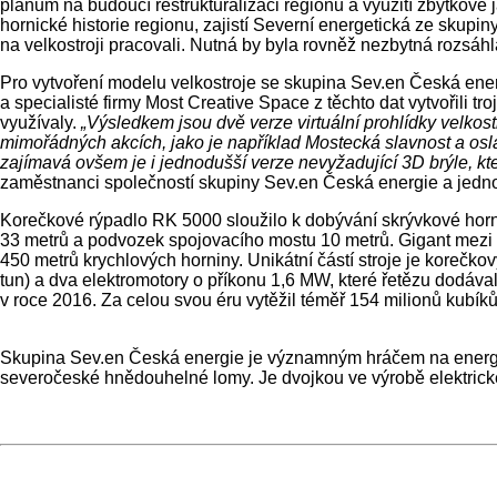
plánům na budoucí restrukturalizaci regionu a využití zbytkové
hornické historie regionu, zajistí Severní energetická ze skupi
na velkostroji pracovali. Nutná by byla rovněž nezbytná rozsáhl
Pro vytvoření modelu velkostroje se skupina Sev.en Česká energi
a specialisté firmy Most Creative Space z těchto dat vytvořili t
využívaly.
„Výsledkem jsou dvě verze virtuální prohlídky velkos
mimořádných akcích, jako je například Mostecká slavnost a osl
zajímavá ovšem je i jednodušší verze nevyžadující 3D brýle, kt
zaměstnanci společností skupiny Sev.en Česká energie a jedno
Korečkové rýpadlo RK 5000 sloužilo k dobývání skrývkové hor
33 metrů a podvozek spojovacího mostu 10 metrů. Gigant mezi s
450 metrů krychlových horniny. Unikátní částí stroje je korečk
tun) a dva elektromotory o příkonu 1,6 MW, které řetězu dodával
v roce 2016. Za celou svou éru vytěžil téměř 154 milionů kubíků
Skupina Sev.en Česká energie je významným hráčem na energeti
severočeské hnědouhelné lomy. Je dvojkou ve výrobě elektrick