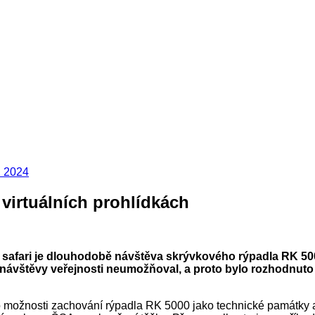
u 2024
 virtuálních prohlídkách
o safari je dlouhodobě návštěva skrývkového rýpadla RK 500
 návštěvy veřejnosti neumožňoval, a proto bylo rozhodnuto
 možnosti zachování rýpadla RK 5000 jako technické památky a