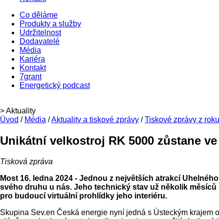
Co děláme
Produkty a služby
Udržitelnost
Dodavatelé
Média
Kariéra
Kontakt
7grant
Energetický podcast
> Aktuality
Úvod
/
Média
/
Aktuality a tiskové zprávy
/
Tiskové zprávy z rok
Unikátní velkostroj RK 5000 zůstane ve
Tisková zpráva
Most 16. ledna 2024 - Jednou z největších atrakcí Uhelnéh
svého druhu u nás. Jeho technický stav už několik měsíců
pro budoucí virtuální prohlídky jeho interiéru.
Skupina Sev.en Česká energie nyní jedná s Ústeckým krajem o