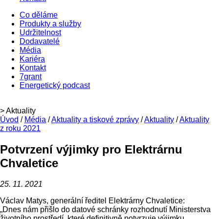
Co děláme
Produkty a služby
Udržitelnost
Dodavatelé
Média
Kariéra
Kontakt
7grant
Energetický podcast
> Aktuality
Úvod
/
Média
/
Aktuality a tiskové zprávy
/
Aktuality
/
Aktuality
z roku 2021
Potvrzení výjimky pro Elektrárnu
Chvaletice
25. 11. 2021
Václav Matys, generální ředitel Elektrárny Chvaletice:
„Dnes nám přišlo do datové schránky rozhodnutí Ministerstva
životního prostředí, které definitivně potvrzuje výjimku