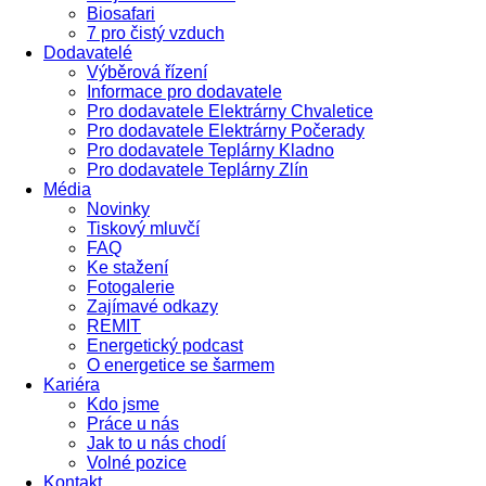
Biosafari
7 pro čistý vzduch
Dodavatelé
Výběrová řízení
Informace pro dodavatele
Pro dodavatele Elektrárny Chvaletice
Pro dodavatele Elektrárny Počerady
Pro dodavatele Teplárny Kladno
Pro dodavatele Teplárny Zlín
Média
Novinky
Tiskový mluvčí
FAQ
Ke stažení
Fotogalerie
Zajímavé odkazy
REMIT
Energetický podcast
O energetice se šarmem
Kariéra
Kdo jsme
Práce u nás
Jak to u nás chodí
Volné pozice
Kontakt