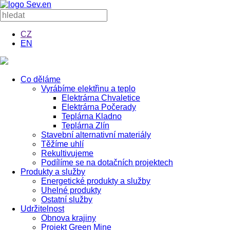
CZ
EN
Co děláme
Vyrábíme elektřinu a teplo
Elektrárna Chvaletice
Elektrárna Počerady
Teplárna Kladno
Teplárna Zlín
Stavební alternativní materiály
Těžíme uhlí
Rekultivujeme
Podílíme se na dotačních projektech
Produkty a služby
Energetické produkty a služby
Uhelné produkty
Ostatní služby
Udržitelnost
Obnova krajiny
Projekt Green Mine