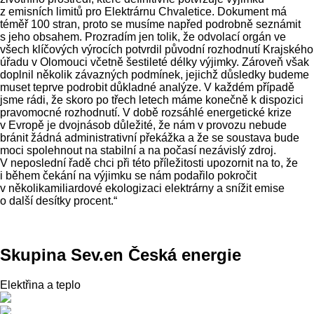
z emisních limitů pro Elektrárnu Chvaletice. Dokument má
téměř 100 stran, proto se musíme napřed podrobně seznámit
s jeho obsahem. Prozradím jen tolik, že odvolací orgán ve
všech klíčových výrocích potvrdil původní rozhodnutí Krajského
úřadu v Olomouci včetně šestileté délky výjimky. Zároveň však
doplnil několik závazných podmínek, jejichž důsledky budeme
muset teprve podrobit důkladné analýze. V každém případě
jsme rádi, že skoro po třech letech máme konečně k dispozici
pravomocné rozhodnutí. V době rozsáhlé energetické krize
v Evropě je dvojnásob důležité, že nám v provozu nebude
bránit žádná administrativní překážka a že se soustava bude
moci spolehnout na stabilní a na počasí nezávislý zdroj.
V neposlední řadě chci při této příležitosti upozornit na to, že
i během čekání na výjimku se nám podařilo pokročit
v několikamiliardové ekologizaci elektrárny a snížit emise
o další desítky procent.“
Skupina Sev.en Česká energie
Elektřina a teplo